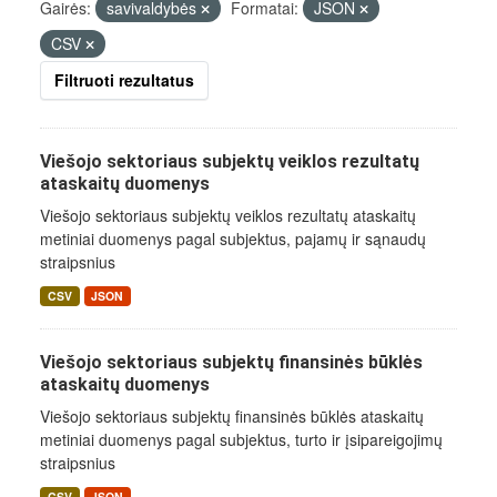
Gairės:
savivaldybės
Formatai:
JSON
CSV
Filtruoti rezultatus
Viešojo sektoriaus subjektų veiklos rezultatų
ataskaitų duomenys
Viešojo sektoriaus subjektų veiklos rezultatų ataskaitų
metiniai duomenys pagal subjektus, pajamų ir sąnaudų
straipsnius
CSV
JSON
Viešojo sektoriaus subjektų finansinės būklės
ataskaitų duomenys
Viešojo sektoriaus subjektų finansinės būklės ataskaitų
metiniai duomenys pagal subjektus, turto ir įsipareigojimų
straipsnius
CSV
JSON