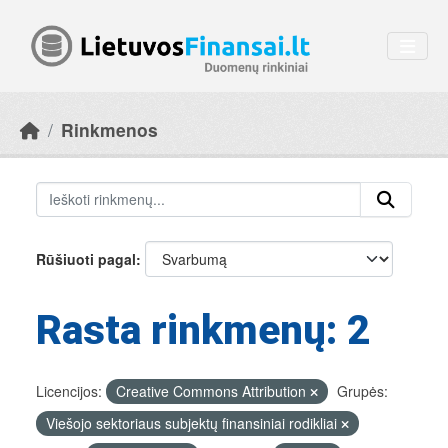
Skip to main content
Rinkmenos
Rūšiuoti pagal
Rasta rinkmenų: 2
Licencijos:
Creative Commons Attribution
Grupės:
Viešojo sektoriaus subjektų finansiniai rodikliai