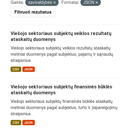
Gairės:
savivaldybės
Formatai:
JSON
Filtruoti rezultatus
Viešojo sektoriaus subjektų veiklos rezultatų
ataskaitų duomenys
Viešojo sektoriaus subjektų veiklos rezultatų ataskaitų
metiniai duomenys pagal subjektus, pajamų ir sąnaudų
straipsnius
CSV
JSON
Viešojo sektoriaus subjektų finansinės būklės
ataskaitų duomenys
Viešojo sektoriaus subjektų finansinės būklės ataskaitų
metiniai duomenys pagal subjektus, turto ir įsipareigojimų
straipsnius
CSV
JSON