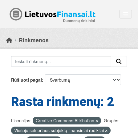
Skip to main content
Rinkmenos
Rūšiuoti pagal
Rasta rinkmenų: 2
Licencijos:
Creative Commons Attribution
Grupės:
Viešojo sektoriaus subjektų finansiniai rodikliai