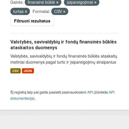
Gairės:
finansinė būklė
įsipareigojimai
turtas
Formatai:
CSV
Filtruoti rezultatus
Valstybės, savivaldybių ir fondų finansinės būklės
ataskaitos duomenys
Valstybės, savivaldybių ir fondų finansinės būklės ataskaitų
metiniai duomenys pagal turto ir įsipareigojimų straipsnius
CSV
JSON
Šį registrą taip pat galite pasiekti pasinaudodami
API
(žiūrėkite
API
dokumentacija
).