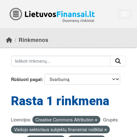
Skip to main content
Rinkmenos
Rūšiuoti pagal
Rasta 1 rinkmena
Licencijos:
Creative Commons Attribution
Grupės:
Viešojo sektoriaus subjektų finansiniai rodikliai