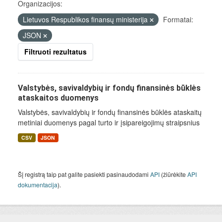
Organizacijos:
Lietuvos Respublikos finansų ministerija
Formatai:
JSON
Filtruoti rezultatus
Valstybės, savivaldybių ir fondų finansinės būklės
ataskaitos duomenys
Valstybės, savivaldybių ir fondų finansinės būklės ataskaitų
metiniai duomenys pagal turto ir įsipareigojimų straipsnius
CSV
JSON
Šį registrą taip pat galite pasiekti pasinaudodami
API
(žiūrėkite
API
dokumentacija
).