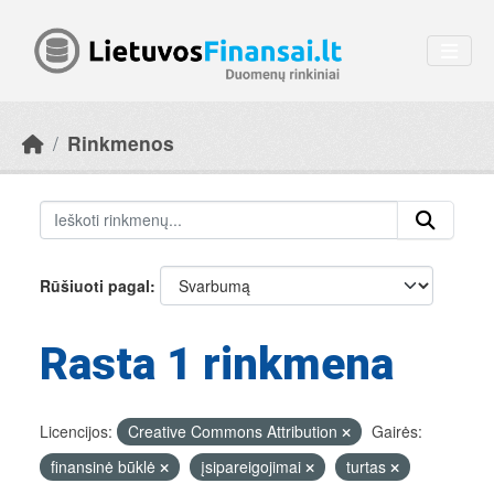
Skip to main content
Rinkmenos
Rūšiuoti pagal
Rasta 1 rinkmena
Licencijos:
Creative Commons Attribution
Gairės:
finansinė būklė
įsipareigojimai
turtas