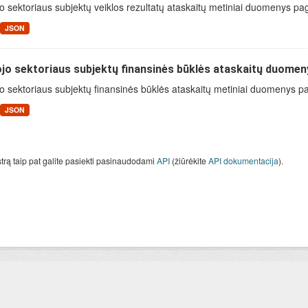
o sektoriaus subjektų veiklos rezultatų ataskaitų metiniai duomenys pa
JSON
jo sektoriaus subjektų finansinės būklės ataskaitų duomen
o sektoriaus subjektų finansinės būklės ataskaitų metiniai duomenys paga
JSON
strą taip pat galite pasiekti pasinaudodami
API
(žiūrėkite
API dokumentacija
).