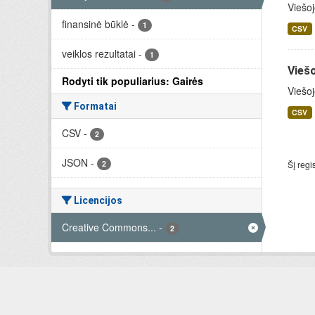
Viešoj
finansinė būklė
-
1
CSV
veiklos rezultatai
-
1
Viešo
Rodyti tik populiarius: Gairės
Viešoj
Formatai
CSV
CSV
-
2
JSON
-
2
Šį regi
Licencijos
Creative Commons...
-
2