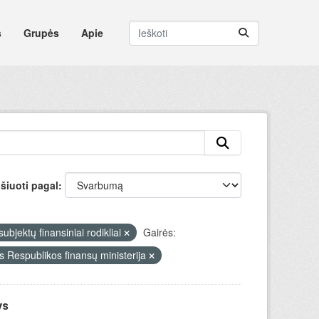
s
Grupės
Apie
šiuoti pagal
ubjektų finansiniai rodikliai
Gairės:
s Respublikos finansų ministerija
ys