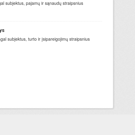
gal subjektus, pajamų ir sąnaudų straipsnius
ys
l subjektus, turto ir įsipareigojimų straipsnius