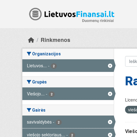
Skip to main content
Rinkmenos
Organizacijos
Lietuvos...
-
2
Ra
Grupės
Viešojo...
-
2
Licenc
vieš
Gairės
savivaldybės
-
2
Viešo
viešojo sektoriaus...
-
2