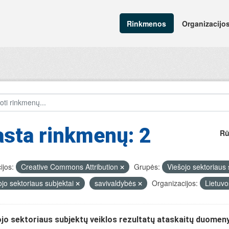
Rinkmenos
Organizacijo
sta rinkmenų: 2
Rū
ijos:
Creative Commons Attribution
Grupės:
Viešojo sektoriaus s
ojo sektoriaus subjektai
savivaldybės
Organizacijos:
Lietuvo
jo sektoriaus subjektų veiklos rezultatų ataskaitų duomen