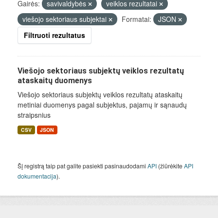
Gairės:
savivaldybės
veiklos rezultatai
viešojo sektoriaus subjektai
Formatai:
JSON
Filtruoti rezultatus
Viešojo sektoriaus subjektų veiklos rezultatų
ataskaitų duomenys
Viešojo sektoriaus subjektų veiklos rezultatų ataskaitų
metiniai duomenys pagal subjektus, pajamų ir sąnaudų
straipsnius
CSV
JSON
Šį registrą taip pat galite pasiekti pasinaudodami
API
(žiūrėkite
API
dokumentacija
).