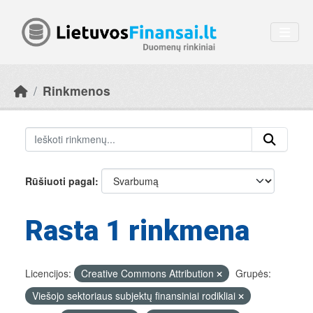
Skip to main content
Rinkmenos
Rūšiuoti pagal
Rasta 1 rinkmena
Licencijos:
Creative Commons Attribution
Grupės:
Viešojo sektoriaus subjektų finansiniai rodikliai