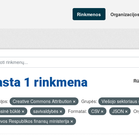
Rinkmenos
Organizacijo
asta 1 rinkmena
Rū
ijos:
Creative Commons Attribution
Grupės:
Viešojo sektoriaus s
nsinė būklė
savivaldybės
Formatai:
CSV
JSON
Or
uvos Respublikos finansų ministerija