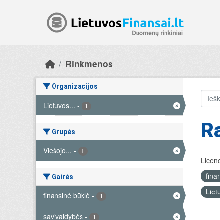
Skip to main content
Rinkmenos
Organizacijos
Lietuvos...
-
1
R
Grupės
Viešojo...
-
1
Licenc
fina
Gairės
Liet
finansinė būklė
-
1
savivaldybės
-
1