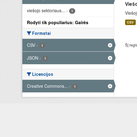
Viešo
viešojo sektoriaus...
-
1
Viešoj
Rodyti tik populiarius: Gairės
CSV
Formatai
CSV
-
Šį regi
1
JSON
-
1
Licencijos
Creative Commons...
-
1