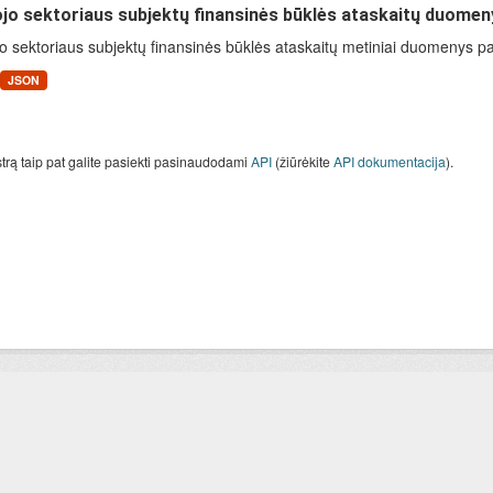
jo sektoriaus subjektų finansinės būklės ataskaitų duomen
o sektoriaus subjektų finansinės būklės ataskaitų metiniai duomenys paga
JSON
strą taip pat galite pasiekti pasinaudodami
API
(žiūrėkite
API dokumentacija
).