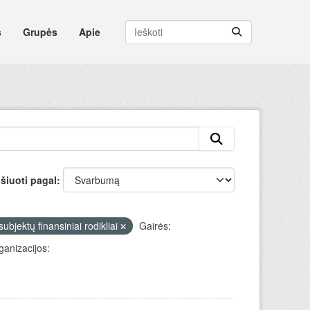
s
Grupės
Apie
šiuoti pagal
ubjektų finansiniai rodikliai
Gairės:
ganizacijos: