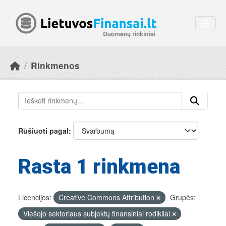
Skip to main content
Rinkmenos
Rūšiuoti pagal
Rasta 1 rinkmena
Licencijos:
Creative Commons Attribution
Grupės:
Viešojo sektoriaus subjektų finansiniai rodikliai