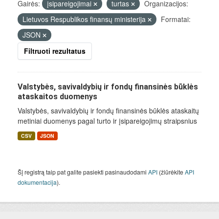
Gairės:
įsipareigojimai
turtas
Organizacijos:
Lietuvos Respublikos finansų ministerija
Formatai:
JSON
Filtruoti rezultatus
Valstybės, savivaldybių ir fondų finansinės būklės
ataskaitos duomenys
Valstybės, savivaldybių ir fondų finansinės būklės ataskaitų
metiniai duomenys pagal turto ir įsipareigojimų straipsnius
CSV
JSON
Šį registrą taip pat galite pasiekti pasinaudodami
API
(žiūrėkite
API
dokumentacija
).