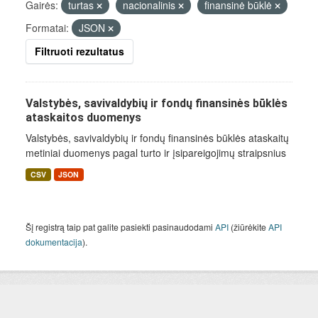
Gairės:
turtas
nacionalinis
finansinė būklė
Formatai:
JSON
Filtruoti rezultatus
Valstybės, savivaldybių ir fondų finansinės būklės
ataskaitos duomenys
Valstybės, savivaldybių ir fondų finansinės būklės ataskaitų
metiniai duomenys pagal turto ir įsipareigojimų straipsnius
CSV
JSON
Šį registrą taip pat galite pasiekti pasinaudodami
API
(žiūrėkite
API
dokumentacija
).