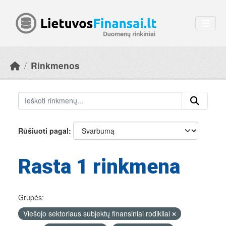
Skip to main content
Rinkmenos
Rūšiuoti pagal
Rasta 1 rinkmena
Grupės:
Viešojo sektoriaus subjektų finansiniai rodikliai