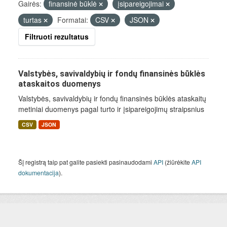
Gairės:
finansinė būklė
įsipareigojimai
turtas
Formatai:
CSV
JSON
Filtruoti rezultatus
Valstybės, savivaldybių ir fondų finansinės būklės
ataskaitos duomenys
Valstybės, savivaldybių ir fondų finansinės būklės ataskaitų
metiniai duomenys pagal turto ir įsipareigojimų straipsnius
CSV
JSON
Šį registrą taip pat galite pasiekti pasinaudodami
API
(žiūrėkite
API
dokumentacija
).