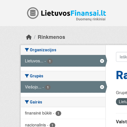
Skip to main content
Rinkmenos
Organizacijos
Lietuvos...
-
1
R
Grupės
Viešojo...
-
1
Grupė
Liet
Gairės
finansinė būklė
-
1
Valst
nacionalinis
-
1