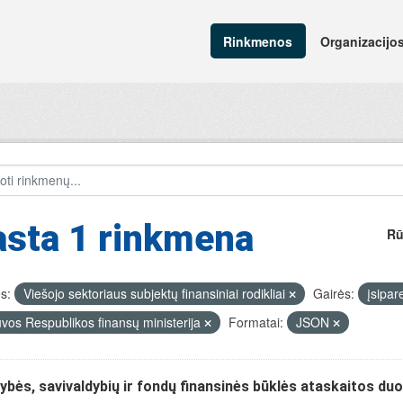
Rinkmenos
Organizacijo
asta 1 rinkmena
Rū
s:
Viešojo sektoriaus subjektų finansiniai rodikliai
Gairės:
įsipar
uvos Respublikos finansų ministerija
Formatai:
JSON
ybės, savivaldybių ir fondų finansinės būklės ataskaitos d