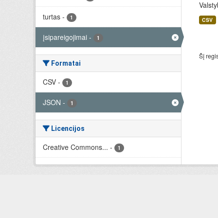
Valsty
turtas
-
1
CSV
įsipareigojimai
-
1
Šį regi
Formatai
CSV
-
1
JSON
-
1
Licencijos
Creative Commons...
-
1