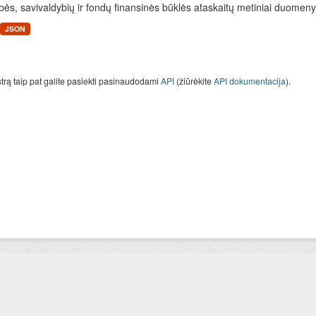
bės, savivaldybių ir fondų finansinės būklės ataskaitų metiniai duomenys
JSON
strą taip pat galite pasiekti pasinaudodami
API
(žiūrėkite
API dokumentacija
).