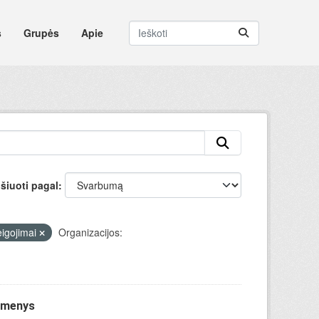
s
Grupės
Apie
šiuoti pagal
eigojimai
Organizacijos:
uomenys