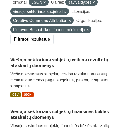
Formatai:
JSON
Gairės:
savivaldybės
viešojo sektoriaus subjektai
Licencijos:
Creative Commons Attribution
Organizacijos:
Lietuvos Respublikos finansų ministerija
Filtruoti rezultatus
Viešojo sektoriaus subjektų veiklos rezultatų
ataskaitų duomenys
Viešojo sektoriaus subjektų veiklos rezultatų ataskaitų
metiniai duomenys pagal subjektus, pajamų ir sąnaudų
straipsnius
CSV
JSON
Viešojo sektoriaus subjektų finansinės būklės
ataskaitų duomenys
Viešojo sektoriaus subjektų finansinės būklės ataskaitų