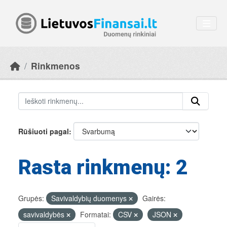
Skip to main content
Rinkmenos
Rūšiuoti pagal
Rasta rinkmenų: 2
Grupės:
Savivaldybių duomenys
Gairės:
savivaldybės
Formatai:
CSV
JSON