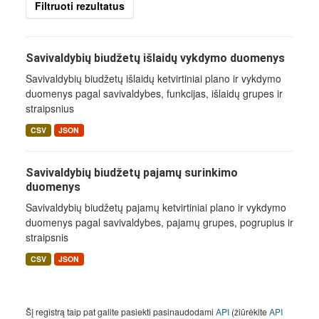
Filtruoti rezultatus
Savivaldybių biudžetų išlaidų vykdymo duomenys
Savivaldybių biudžetų išlaidų ketvirtiniai plano ir vykdymo
duomenys pagal savivaldybes, funkcijas, išlaidų grupes ir
straipsnius
CSV
JSON
Savivaldybių biudžetų pajamų surinkimo
duomenys
Savivaldybių biudžetų pajamų ketvirtiniai plano ir vykdymo
duomenys pagal savivaldybes, pajamų grupes, pogrupius ir
straipsnis
CSV
JSON
Šį registrą taip pat galite pasiekti pasinaudodami
API
(žiūrėkite
API