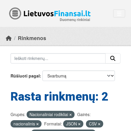
Skip to main content
Rinkmenos
Rūšiuoti pagal
Rasta rinkmenų: 2
Grupės:
Nacionaliniai rodikliai
Gairės:
nacionalinis
Formatai:
JSON
CSV