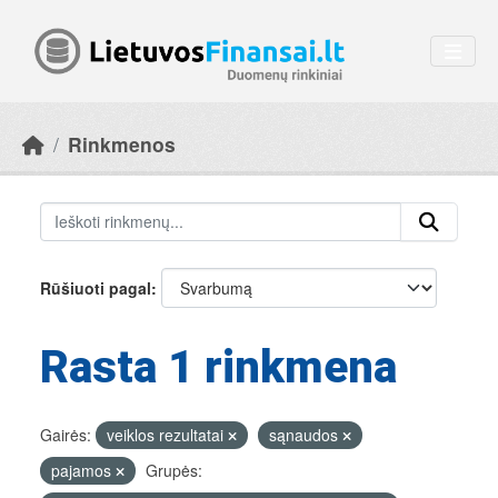
Skip to main content
Rinkmenos
Rūšiuoti pagal
Rasta 1 rinkmena
Gairės:
veiklos rezultatai
sąnaudos
pajamos
Grupės: