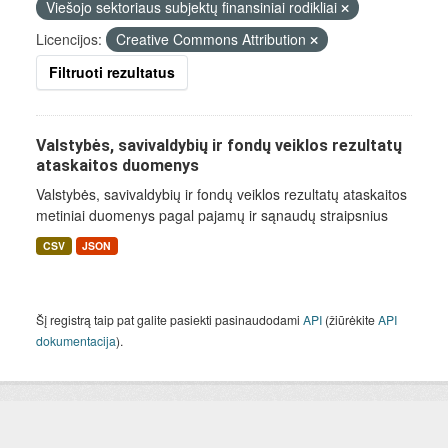
Viešojo sektoriaus subjektų finansiniai rodikliai
Licencijos:
Creative Commons Attribution
Filtruoti rezultatus
Valstybės, savivaldybių ir fondų veiklos rezultatų
ataskaitos duomenys
Valstybės, savivaldybių ir fondų veiklos rezultatų ataskaitos
metiniai duomenys pagal pajamų ir sąnaudų straipsnius
CSV
JSON
Šį registrą taip pat galite pasiekti pasinaudodami
API
(žiūrėkite
API
dokumentacija
).