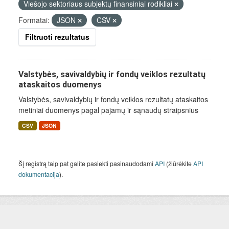
Viešojo sektoriaus subjektų finansiniai rodikliai
Formatai:
JSON
CSV
Filtruoti rezultatus
Valstybės, savivaldybių ir fondų veiklos rezultatų
ataskaitos duomenys
Valstybės, savivaldybių ir fondų veiklos rezultatų ataskaitos
metiniai duomenys pagal pajamų ir sąnaudų straipsnius
CSV
JSON
Šį registrą taip pat galite pasiekti pasinaudodami
API
(žiūrėkite
API
dokumentacija
).