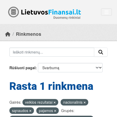
Skip to main content
Rinkmenos
Rūšiuoti pagal
Rasta 1 rinkmena
Gairės:
veiklos rezultatai
nacionalinis
sąnaudos
pajamos
Grupės: