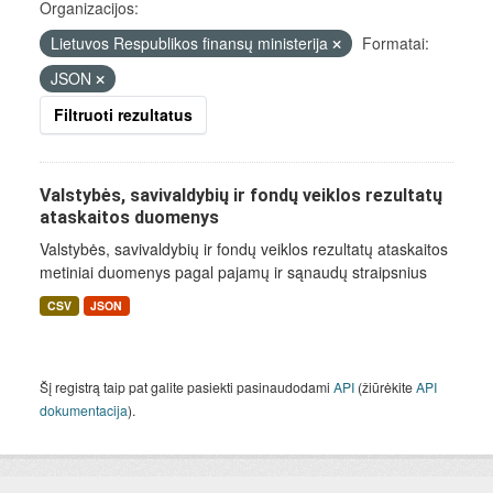
Organizacijos:
Lietuvos Respublikos finansų ministerija
Formatai:
JSON
Filtruoti rezultatus
Valstybės, savivaldybių ir fondų veiklos rezultatų
ataskaitos duomenys
Valstybės, savivaldybių ir fondų veiklos rezultatų ataskaitos
metiniai duomenys pagal pajamų ir sąnaudų straipsnius
CSV
JSON
Šį registrą taip pat galite pasiekti pasinaudodami
API
(žiūrėkite
API
dokumentacija
).