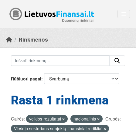
Skip to main content
Rinkmenos
Rūšiuoti pagal
Rasta 1 rinkmena
Gairės:
veiklos rezultatai
nacionalinis
Grupės:
Viešojo sektoriaus subjektų finansiniai rodikliai