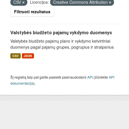
CSV
Licencijos:
Creative Commons Attribution
Filtruoti rezultatus
Valstybės biudžeto pajamų vykdymo duomenys
Valstybės biudžeto pajamų plano ir vykdymo ketvirtiniai
duomenys pagal pajamų grupes, pogrupius ir straipsnius
CSV
JSON
Šį registrą taip pat galite pasiekti pasinaudodami
API
(žiūrėkite
API
dokumentacija
).