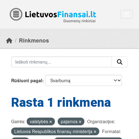
Skip to main content
Rinkmenos
Rūšiuoti pagal
Rasta 1 rinkmena
Gairės:
valstybės
pajamos
Organizacijos:
Lietuvos Respublikos finansų ministerija
Formatai: