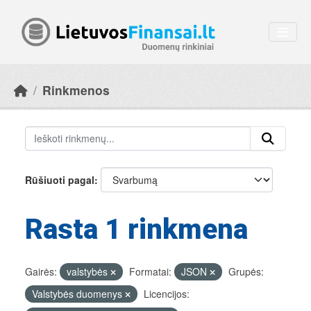
Skip to main content
Rinkmenos
Rūšiuoti pagal
Rasta 1 rinkmena
Gairės:
valstybės
Formatai:
JSON
Grupės:
Valstybės duomenys
Licencijos: