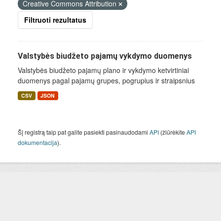
Creative Commons Attribution
Filtruoti rezultatus
Valstybės biudžeto pajamų vykdymo duomenys
Valstybės biudžeto pajamų plano ir vykdymo ketvirtiniai
duomenys pagal pajamų grupes, pogrupius ir straipsnius
CSV
JSON
Šį registrą taip pat galite pasiekti pasinaudodami
API
(žiūrėkite
API
dokumentacija
).