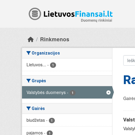
Skip to main content
Rinkmenos
Organizacijos
Lietuvos...
-
1
R
Grupės
Valstybės duomenys
-
1
Gairės
Gairės
biudžetas
-
Vals
1
Valsty
pajamos
-
1