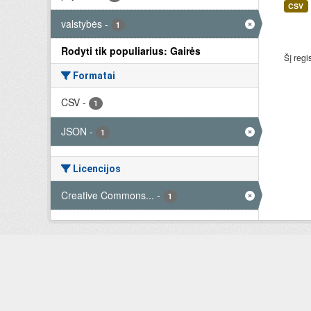
CSV
valstybės
-
1
Rodyti tik populiarius: Gairės
Šį regi
Formatai
CSV
-
1
JSON
-
1
Licencijos
Creative Commons...
-
1