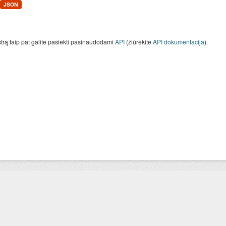
JSON
strą taip pat galite pasiekti pasinaudodami
API
(žiūrėkite
API dokumentacija
).