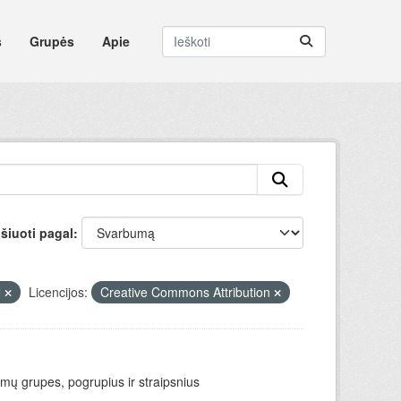
s
Grupės
Apie
šiuoti pagal
N
Licencijos:
Creative Commons Attribution
mų grupes, pogrupius ir straipsnius