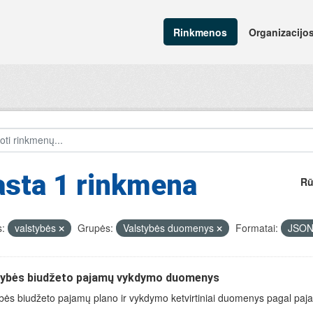
Rinkmenos
Organizacijo
asta 1 rinkmena
Rū
:
valstybės
Grupės:
Valstybės duomenys
Formatai:
JSO
tybės biudžeto pajamų vykdymo duomenys
bės biudžeto pajamų plano ir vykdymo ketvirtiniai duomenys pagal paja