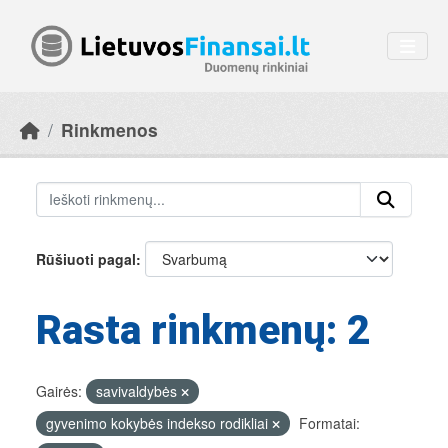
Skip to main content
Rinkmenos
Rūšiuoti pagal
Rasta rinkmenų: 2
Gairės:
savivaldybės
gyvenimo kokybės indekso rodikliai
Formatai: