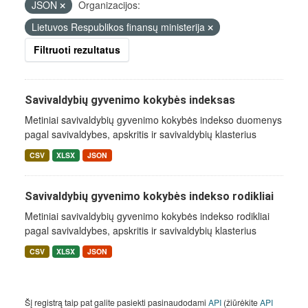
JSON
Organizacijos:
Lietuvos Respublikos finansų ministerija
Filtruoti rezultatus
Savivaldybių gyvenimo kokybės indeksas
Metiniai savivaldybių gyvenimo kokybės indekso duomenys
pagal savivaldybes, apskritis ir savivaldybių klasterius
CSV
XLSX
JSON
Savivaldybių gyvenimo kokybės indekso rodikliai
Metiniai savivaldybių gyvenimo kokybės indekso rodikliai
pagal savivaldybes, apskritis ir savivaldybių klasterius
CSV
XLSX
JSON
Šį registrą taip pat galite pasiekti pasinaudodami
API
(žiūrėkite
API