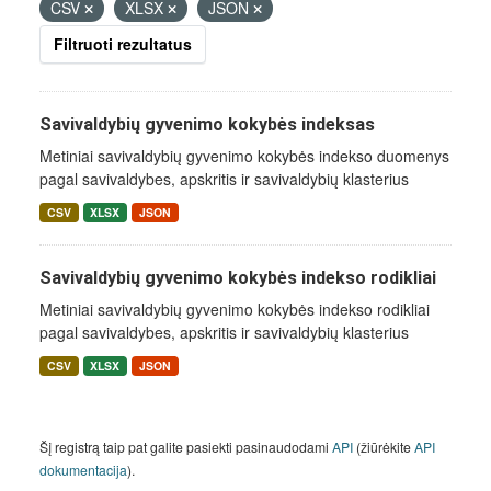
CSV
XLSX
JSON
Filtruoti rezultatus
Savivaldybių gyvenimo kokybės indeksas
Metiniai savivaldybių gyvenimo kokybės indekso duomenys
pagal savivaldybes, apskritis ir savivaldybių klasterius
CSV
XLSX
JSON
Savivaldybių gyvenimo kokybės indekso rodikliai
Metiniai savivaldybių gyvenimo kokybės indekso rodikliai
pagal savivaldybes, apskritis ir savivaldybių klasterius
CSV
XLSX
JSON
Šį registrą taip pat galite pasiekti pasinaudodami
API
(žiūrėkite
API
dokumentacija
).