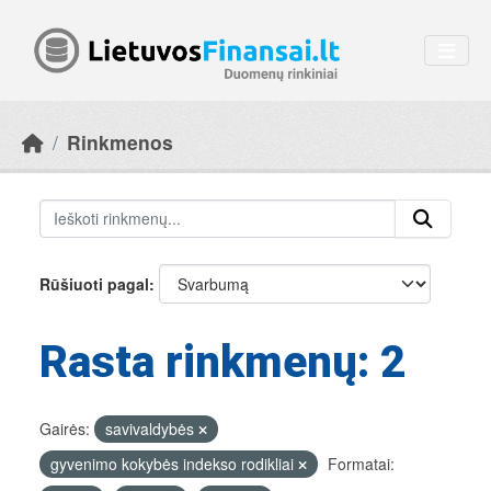
Skip to main content
Rinkmenos
Rūšiuoti pagal
Rasta rinkmenų: 2
Gairės:
savivaldybės
gyvenimo kokybės indekso rodikliai
Formatai: