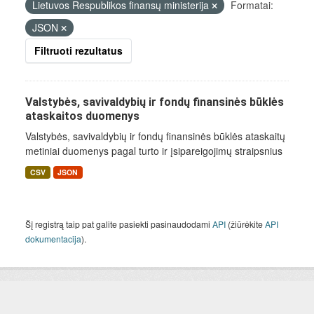
Lietuvos Respublikos finansų ministerija
Formatai:
JSON
Filtruoti rezultatus
Valstybės, savivaldybių ir fondų finansinės būklės
ataskaitos duomenys
Valstybės, savivaldybių ir fondų finansinės būklės ataskaitų
metiniai duomenys pagal turto ir įsipareigojimų straipsnius
CSV
JSON
Šį registrą taip pat galite pasiekti pasinaudodami
API
(žiūrėkite
API
dokumentacija
).