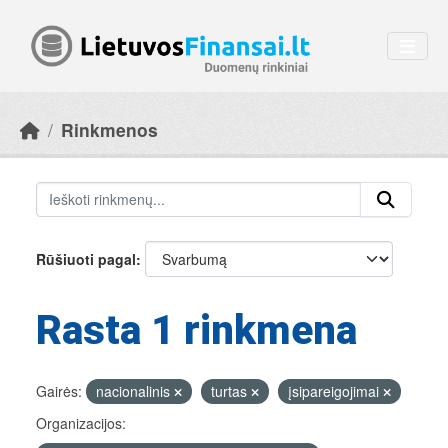
Skip to main content
Rinkmenos
Rūšiuoti pagal
Rasta 1 rinkmena
Gairės:
nacionalinis
turtas
įsipareigojimai
Organizacijos: