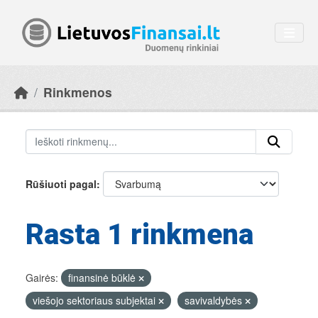
Skip to main content
Rinkmenos
Rūšiuoti pagal
Rasta 1 rinkmena
Gairės:
finansinė būklė
viešojo sektoriaus subjektai
savivaldybės