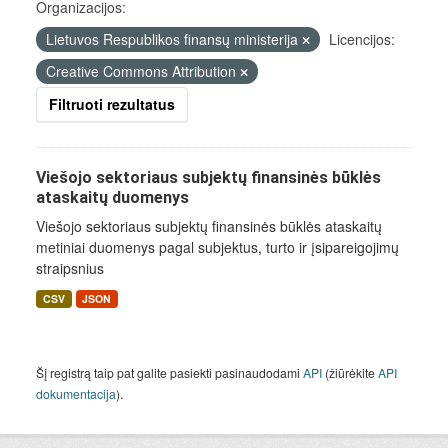
Organizacijos:
Lietuvos Respublikos finansų ministerija
Licencijos:
Creative Commons Attribution
Filtruoti rezultatus
Viešojo sektoriaus subjektų finansinės būklės
ataskaitų duomenys
Viešojo sektoriaus subjektų finansinės būklės ataskaitų
metiniai duomenys pagal subjektus, turto ir įsipareigojimų
straipsnius
CSV
JSON
Šį registrą taip pat galite pasiekti pasinaudodami
API
(žiūrėkite
API
dokumentacija
).