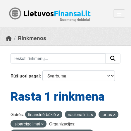
Skip to main content
Rinkmenos
Rūšiuoti pagal
Rasta 1 rinkmena
Gairės:
finansinė būklė
nacionalinis
turtas
įsipareigojimai
Organizacijos: