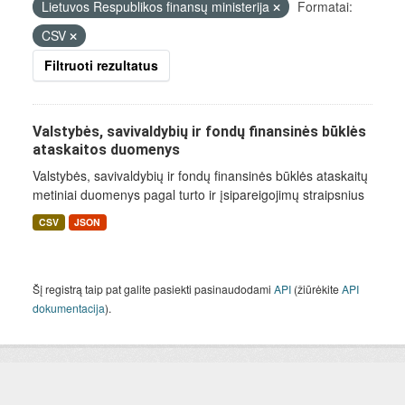
Lietuvos Respublikos finansų ministerija
Formatai:
CSV
Filtruoti rezultatus
Valstybės, savivaldybių ir fondų finansinės būklės
ataskaitos duomenys
Valstybės, savivaldybių ir fondų finansinės būklės ataskaitų
metiniai duomenys pagal turto ir įsipareigojimų straipsnius
CSV
JSON
Šį registrą taip pat galite pasiekti pasinaudodami
API
(žiūrėkite
API
dokumentacija
).