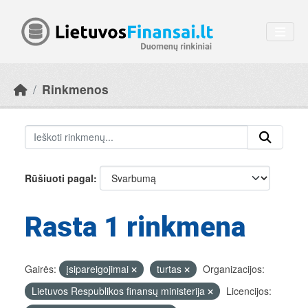
Skip to main content
Rinkmenos
Rūšiuoti pagal
Rasta 1 rinkmena
Gairės:
įsipareigojimai
turtas
Organizacijos:
Lietuvos Respublikos finansų ministerija
Licencijos: