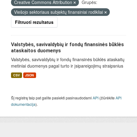
Creative Commons Attribution
Grupės:
Viešojo sektoriaus subjektų finansiniai rodikliai
Filtruoti rezultatus
Valstybės, savivaldybių ir fondų finansinės būklės
ataskaitos duomenys
Valstybės, savivaldybių ir fondų finansinės būklės ataskaitų
metiniai duomenys pagal turto ir įsipareigojimų straipsnius
CSV
JSON
Šį registrą taip pat galite pasiekti pasinaudodami
API
(žiūrėkite
API
dokumentacija
).