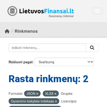
Skip to main content
Rinkmenos
Rūšiuoti pagal
Rasta rinkmenų: 2
Formatai:
JSON
XLSX
Grupės:
Gyvenimo kokybės indeksas
Licencijos: