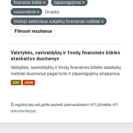
finansinė būklė
įsipareigojimai
nacionalinis
Grupės:
Viešojo sektoriaus subjektų finansiniai rodikliai
Filtruoti rezultatus
Valstybės, savivaldybių ir fondų finansinės būklės
ataskaitos duomenys
Valstybės, savivaldybių ir fondų finansinės būklės ataskaitų
metiniai duomenys pagal turto ir įsipareigojimų straipsnius
CSV
JSON
Šį registrą taip pat galite pasiekti pasinaudodami
API
(žiūrėkite
API
dokumentacija
).