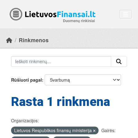
Skip to main content
Rinkmenos
Rūšiuoti pagal
Rasta 1 rinkmena
Organizacijos:
Lietuvos Respublikos finansų ministerija
Gairės: