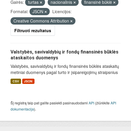
Gairės:
turtas
nacionalinis
finansinė būklė
Formatai:
JSON
Licencijos:
Creative Commons Attribution
Filtruoti rezultatus
Valstybės, savivaldybių ir fondų finansinės būklės
ataskaitos duomenys
Valstybės, savivaldybių ir fondų finansinės būklės ataskaitų
metiniai duomenys pagal turto ir įsipareigojimų straipsnius
CSV
JSON
Šį registrą taip pat galite pasiekti pasinaudodami
API
(žiūrėkite
API
dokumentacija
).