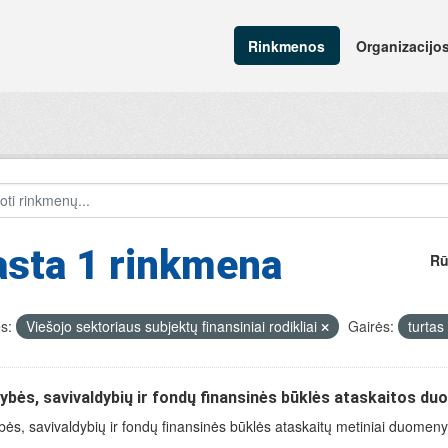
Rinkmenos
Organizacijo
asta 1 rinkmena
Rū
s:
Viešojo sektoriaus subjektų finansiniai rodikliai
Gairės:
turtas
ybės, savivaldybių ir fondų finansinės būklės ataskaitos d
bės, savivaldybių ir fondų finansinės būklės ataskaitų metiniai duomenys