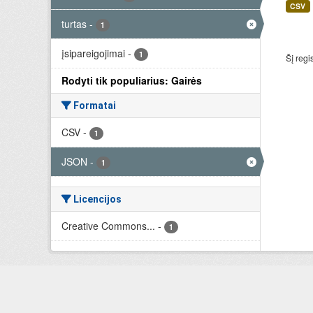
CSV
turtas
-
1
įsipareigojimai
-
1
Šį regi
Rodyti tik populiarius: Gairės
Formatai
CSV
-
1
JSON
-
1
Licencijos
Creative Commons...
-
1