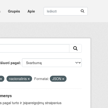
s
Grupės
Apie
šiuoti pagal
nacionalinis
Formatai:
JSON
uomenys
 pagal turto ir įsipareigojimų straipsnius