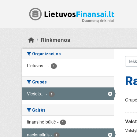
Skip to main content
Rinkmenos
Organizacijos
Lietuvos...
-
1
R
Grupės
Viešojo...
-
1
Grupė
Gairės
finansinė būklė
-
Valst
1
Valsty
nacionalinis
-
1