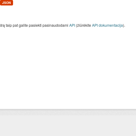
JSON
strą taip pat galite pasiekti pasinaudodami
API
(žiūrėkite
API dokumentacija
).