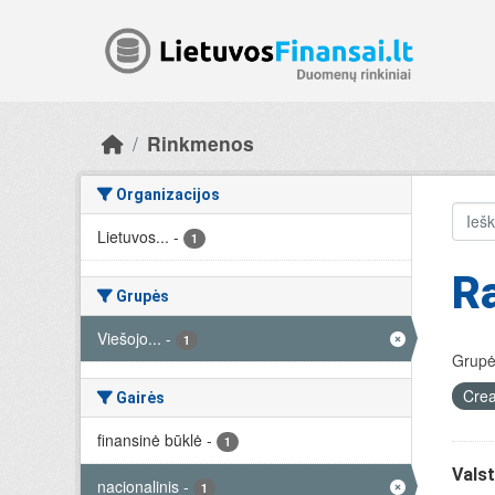
Skip to main content
Rinkmenos
Organizacijos
Lietuvos...
-
1
R
Grupės
Viešojo...
-
1
Grupė
Crea
Gairės
finansinė būklė
-
1
Valst
nacionalinis
-
1