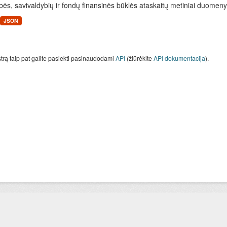
bės, savivaldybių ir fondų finansinės būklės ataskaitų metiniai duomenys
JSON
strą taip pat galite pasiekti pasinaudodami
API
(žiūrėkite
API dokumentacija
).