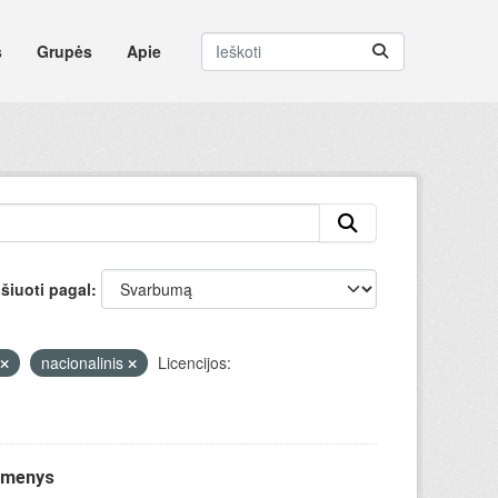
s
Grupės
Apie
šiuoti pagal
nacionalinis
Licencijos:
uomenys