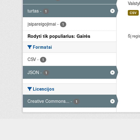
Valsty
turtas
-
1
CSV
įsipareigojimai
-
1
Rodyti tik populiarius: Gairės
Šį regi
Formatai
CSV
-
1
JSON
-
1
Licencijos
Creative Commons...
-
1