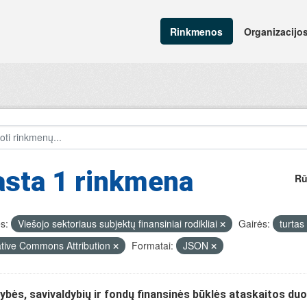
Rinkmenos
Organizacijo
asta 1 rinkmena
Rū
s:
Viešojo sektoriaus subjektų finansiniai rodikliai
Gairės:
turtas
tive Commons Attribution
Formatai:
JSON
ybės, savivaldybių ir fondų finansinės būklės ataskaitos d