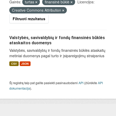
Gairės:
turtas
finansinė būklė
Licencijos:
Creative Commons Attribution
Filtruoti rezultatus
Valstybės, savivaldybių ir fondų finansinės būklės
ataskaitos duomenys
Valstybės, savivaldybių ir fondų finansinės būklės ataskaitų
metiniai duomenys pagal turto ir įsipareigojimų straipsnius
CSV
JSON
Šį registrą taip pat galite pasiekti pasinaudodami
API
(žiūrėkite
API
dokumentacija
).