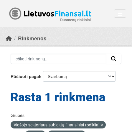
Skip to main content
Rinkmenos
Rūšiuoti pagal
Rasta 1 rinkmena
Grupės:
Viešojo sektoriaus subjektų finansiniai rodikliai