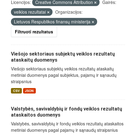
Licencijos:
Creative Commons Attribution
Gairės:
veiklos rezultatai
Organizacijos:
Lietuvos Respublikos finansų ministerija
Filtruoti rezultatus
Viešojo sektoriaus subjektų veiklos rezultatų
ataskaitų duomenys
Viešojo sektoriaus subjektų veiklos rezultatų ataskaitų
metiniai duomenys pagal subjektus, pajamų ir sąnaudų
straipsnius
CSV
JSON
Valstybės, savivaldybių ir fondų veiklos rezultatų
ataskaitos duomenys
Valstybės, savivaldybių ir fondų veiklos rezultatų ataskaitos
metiniai duomenys pagal pajamų ir sąnaudų straipsnius